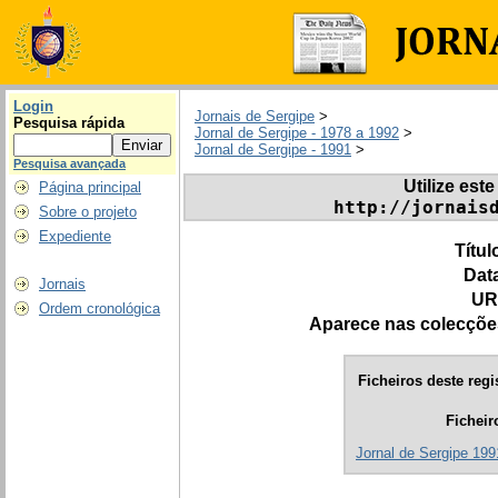
Login
Jornais de Sergipe
>
Pesquisa rápida
Jornal de Sergipe - 1978 a 1992
>
Jornal de Sergipe - 1991
>
Pesquisa avançada
Utilize este
Página principal
http://jornais
Sobre o projeto
Expediente
Títul
Dat
Jornais
UR
Ordem cronológica
Aparece nas colecçõe
Ficheiros deste regi
Ficheir
Jornal de Sergipe 1991