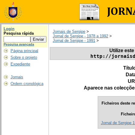
Login
Jornais de Sergipe
>
Pesquisa rápida
Jornal de Sergipe - 1978 a 1992
>
Jornal de Sergipe - 1991
>
Pesquisa avançada
Utilize este
Página principal
http://jornais
Sobre o projeto
Expediente
Títul
Dat
Jornais
UR
Ordem cronológica
Aparece nas colecçõe
Ficheiros deste re
Ficheir
Jornal de Sergipe 1