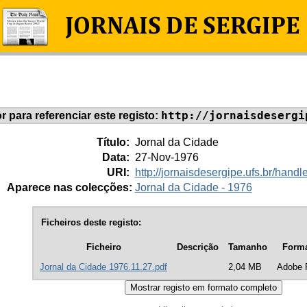
http://jornaisdesergi
or para referenciar este registo:
Título:
Jornal da Cidade
Data:
27-Nov-1976
URI:
http://jornaisdesergipe.ufs.br/han
Aparece nas colecções:
Jornal da Cidade - 1976
Ficheiros deste registo:
Ficheiro
Descrição
Tamanho
Form
Jornal da Cidade 1976.11.27.pdf
2,04 MB
Adobe