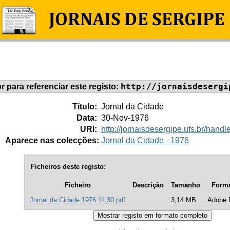
http://jornaisdesergi
or para referenciar este registo:
Título:
Jornal da Cidade
Data:
30-Nov-1976
URI:
http://jornaisdesergipe.ufs.br/han
Aparece nas colecções:
Jornal da Cidade - 1976
Ficheiros deste registo:
Ficheiro
Descrição
Tamanho
Form
Jornal da Cidade 1976.11.30.pdf
3,14 MB
Adobe