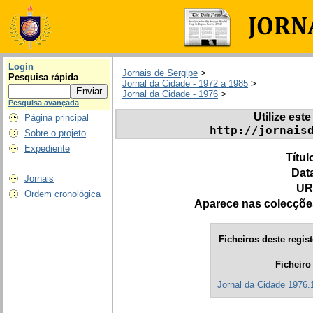
Login
Jornais de Sergipe
>
Pesquisa rápida
Jornal da Cidade - 1972 a 1985
>
Jornal da Cidade - 1976
>
Pesquisa avançada
Utilize este
Página principal
http://jornais
Sobre o projeto
Expediente
Títul
Dat
Jornais
UR
Ordem cronológica
Aparece nas colecçõe
Ficheiros deste regist
Ficheiro
Jornal da Cidade 1976.