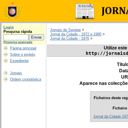
Login
Jornais de Sergipe
>
Pesquisa rápida
Jornal da Cidade - 1972 a 1985
>
Jornal da Cidade - 1976
>
Pesquisa avançada
Utilize este
Página principal
http://jornais
Sobre o projeto
Expediente
Títul
Dat
Jornais
UR
Ordem cronológica
Aparece nas colecçõe
Ficheiros deste reg
Ficheiro
Jornal da Cidade 197