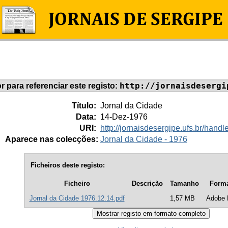
http://jornaisdesergi
or para referenciar este registo:
Título:
Jornal da Cidade
Data:
14-Dez-1976
URI:
http://jornaisdesergipe.ufs.br/han
Aparece nas colecções:
Jornal da Cidade - 1976
Ficheiros deste registo:
Ficheiro
Descrição
Tamanho
Form
Jornal da Cidade 1976.12.14.pdf
1,57 MB
Adobe