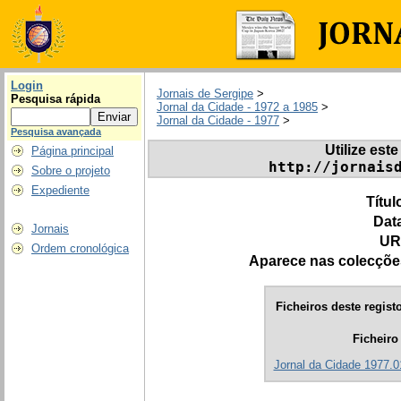
Login
Jornais de Sergipe
>
Pesquisa rápida
Jornal da Cidade - 1972 a 1985
>
Jornal da Cidade - 1977
>
Pesquisa avançada
Utilize este
Página principal
http://jornais
Sobre o projeto
Expediente
Títul
Dat
Jornais
UR
Ordem cronológica
Aparece nas colecçõe
Ficheiros deste registo
Ficheiro
Jornal da Cidade 1977.0