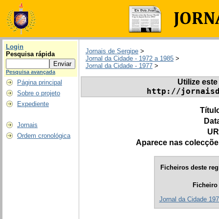
Login
Jornais de Sergipe
>
Pesquisa rápida
Jornal da Cidade - 1972 a 1985
>
Jornal da Cidade - 1977
>
Pesquisa avançada
Utilize este
Página principal
http://jornais
Sobre o projeto
Expediente
Títul
Dat
Jornais
UR
Ordem cronológica
Aparece nas colecçõe
Ficheiros deste reg
Ficheiro
Jornal da Cidade 197