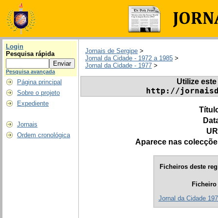
Login
Jornais de Sergipe
>
Pesquisa rápida
Jornal da Cidade - 1972 a 1985
>
Jornal da Cidade - 1977
>
Pesquisa avançada
Utilize este
Página principal
http://jornais
Sobre o projeto
Expediente
Títul
Dat
Jornais
UR
Ordem cronológica
Aparece nas colecçõe
Ficheiros deste reg
Ficheiro
Jornal da Cidade 197