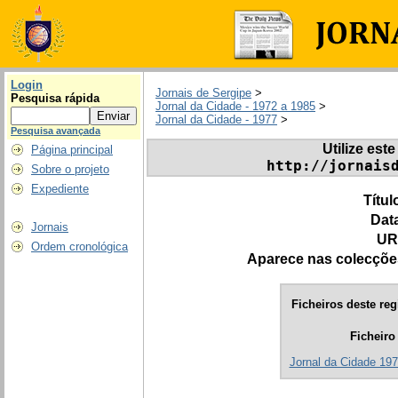
Login
Jornais de Sergipe
>
Pesquisa rápida
Jornal da Cidade - 1972 a 1985
>
Jornal da Cidade - 1977
>
Pesquisa avançada
Utilize este
Página principal
http://jornais
Sobre o projeto
Expediente
Títul
Dat
Jornais
UR
Ordem cronológica
Aparece nas colecçõe
Ficheiros deste reg
Ficheiro
Jornal da Cidade 197