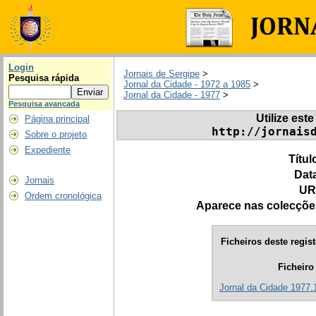
Login
Jornais de Sergipe
>
Pesquisa rápida
Jornal da Cidade - 1972 a 1985
>
Jornal da Cidade - 1977
>
Pesquisa avançada
Utilize este
Página principal
http://jornais
Sobre o projeto
Expediente
Títul
Dat
Jornais
UR
Ordem cronológica
Aparece nas colecçõe
Ficheiros deste regist
Ficheiro
Jornal da Cidade 1977.