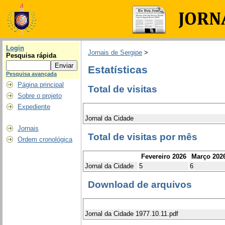
Login
Jornais de Sergipe
>
Pesquisa rápida
Estatísticas
Pesquisa avançada
Página principal
Total de visitas
Sobre o projeto
Expediente
Jornal da Cidade
Jornais
Total de visitas por mês
Ordem cronológica
Fevereiro 2026
Março 202
Jornal da Cidade
5
6
Download de arquivos
Jornal da Cidade 1977.10.11.pdf