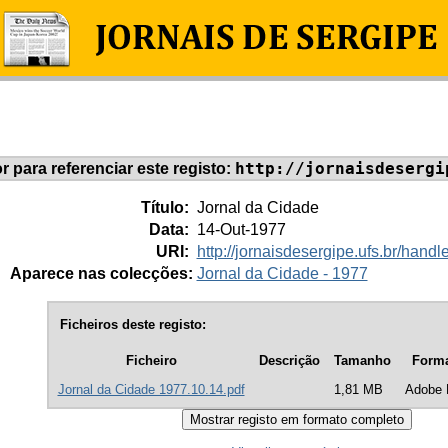
http://jornaisdesergi
or para referenciar este registo:
Título:
Jornal da Cidade
Data:
14-Out-1977
URI:
http://jornaisdesergipe.ufs.br/han
Aparece nas colecções:
Jornal da Cidade - 1977
Ficheiros deste registo:
Ficheiro
Descrição
Tamanho
Form
Jornal da Cidade 1977.10.14.pdf
1,81 MB
Adobe