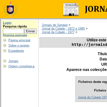
Login
Jornais de Sergipe
>
Pesquisa rápida
Jornal da Cidade - 1972 a 1985
>
Jornal da Cidade - 1977
>
Pesquisa avançada
Utilize este
Página principal
http://jornais
Sobre o projeto
Expediente
Títul
Dat
Jornais
UR
Ordem cronológica
Aparece nas colecçõe
Ficheiros deste reg
Ficheiro
Jornal da Cidade 197