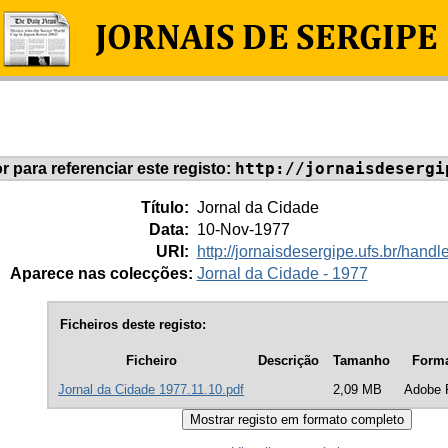
http://jornaisdesergi
or para referenciar este registo:
Título:
Jornal da Cidade
Data:
10-Nov-1977
URI:
http://jornaisdesergipe.ufs.br/han
Aparece nas colecções:
Jornal da Cidade - 1977
Ficheiros deste registo:
Ficheiro
Descrição
Tamanho
Form
Jornal da Cidade 1977.11.10.pdf
2,09 MB
Adobe