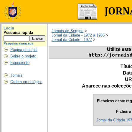
Login
Jornais de Sergipe
>
Pesquisa rápida
Jornal da Cidade - 1972 a 1985
>
Jornal da Cidade - 1977
>
Pesquisa avançada
Utilize este
Página principal
http://jornais
Sobre o projeto
Expediente
Títul
Dat
Jornais
UR
Ordem cronológica
Aparece nas colecçõe
Ficheiros deste reg
Ficheiro
Jornal da Cidade 197