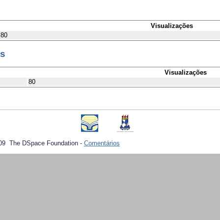
Visualizações
80
es
Visualizações
80
09 The DSpace Foundation -
Comentários