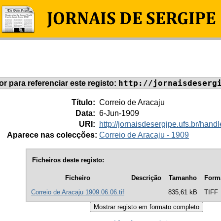
http://jornaisdeserg
dor para referenciar este registo:
Título:
Correio de Aracaju
Data:
6-Jun-1909
URI:
http://jornaisdesergipe.ufs.br/ha
Aparece nas colecções:
Correio de Aracaju - 1909
Ficheiros deste registo:
Ficheiro
Descrição
Tamanho
Form
Correio de Aracaju 1909.06.06.tif
835,61 kB
TIFF