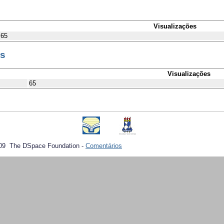
Visualizações
65
es
Visualizações
65
09 The DSpace Foundation -
Comentários