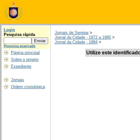
Login
Jornais de Sergipe
>
Pesquisa rápida
Jornal da Cidade - 1972 a 1985
>
Jornal da Cidade - 1984
>
Pesquisa avançada
Utilize este identificad
Página principal
Sobre o projeto
Expediente
Jornais
Ordem cronológica