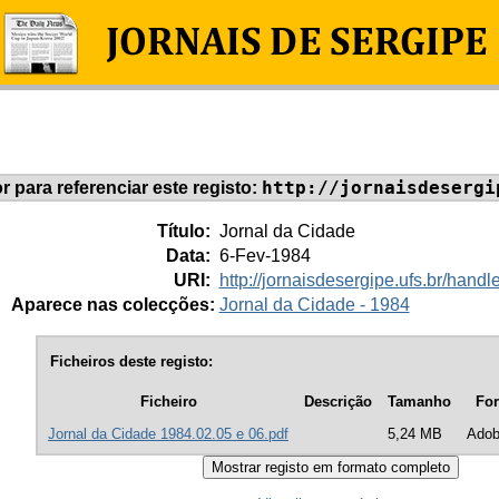
http://jornaisdesergi
or para referenciar este registo:
Título:
Jornal da Cidade
Data:
6-Fev-1984
URI:
http://jornaisdesergipe.ufs.br/han
Aparece nas colecções:
Jornal da Cidade - 1984
Ficheiros deste registo:
Ficheiro
Descrição
Tamanho
Fo
Jornal da Cidade 1984.02.05 e 06.pdf
5,24 MB
Ado