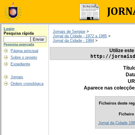
Login
Jornais de Sergipe
>
Pesquisa rápida
Jornal da Cidade - 1972 a 1985
>
Jornal da Cidade - 1984
>
Pesquisa avançada
Utilize este
Página principal
http://jornais
Sobre o projeto
Expediente
Títul
Dat
Jornais
UR
Ordem cronológica
Aparece nas colecçõe
Ficheiros deste reg
Ficheiro
Jornal da Cidade 198