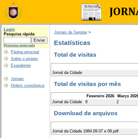
Login
Jornais de Sergipe
>
Pesquisa rápida
Estatísticas
Pesquisa avançada
Página principal
Total de visitas
Sobre o projeto
Expediente
Jornal da Cidade
Jornais
Total de visitas por mês
Ordem cronológica
Fevereiro 2026
Março 202
Jornal da Cidade
8
2
Download de arquivos
Jornal da Cidade 1984.09.07 e 08.pdf