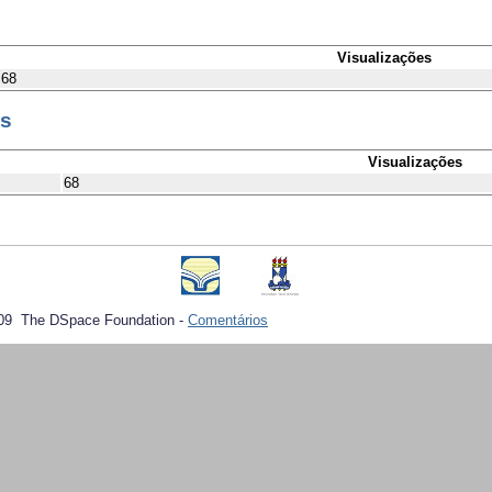
Visualizações
68
es
Visualizações
68
09 The DSpace Foundation -
Comentários