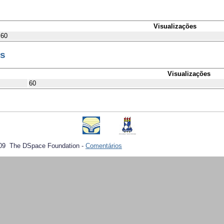
Visualizações
60
es
Visualizações
60
09 The DSpace Foundation -
Comentários