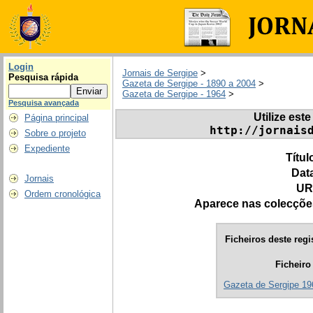
Login
Jornais de Sergipe
>
Pesquisa rápida
Gazeta de Sergipe - 1890 a 2004
>
Gazeta de Sergipe - 1964
>
Pesquisa avançada
Utilize este
Página principal
http://jornais
Sobre o projeto
Expediente
Títul
Dat
Jornais
UR
Ordem cronológica
Aparece nas colecçõe
Ficheiros deste regi
Ficheiro
Gazeta de Sergipe 19