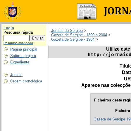
Login
Jornais de Sergipe
>
Pesquisa rápida
Gazeta de Sergipe - 1890 a 2004
>
Gazeta de Sergipe - 1964
>
Pesquisa avançada
Utilize este
Página principal
http://jornais
Sobre o projeto
Expediente
Títul
Dat
Jornais
UR
Ordem cronológica
Aparece nas colecçõe
Ficheiros deste regi
Ficheiro
Gazeta de Sergipe 19