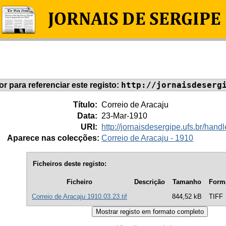
http://jornaisdeserg
dor para referenciar este registo:
Título:
Correio de Aracaju
Data:
23-Mar-1910
URI:
http://jornaisdesergipe.ufs.br/ha
Aparece nas colecções:
Correio de Aracaju - 1910
Ficheiros deste registo:
Ficheiro
Descrição
Tamanho
Form
Correio de Aracaju 1910.03.23.tif
844,52 kB
TIFF