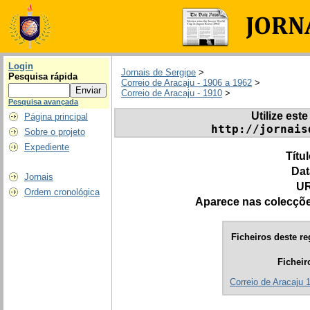
Login
Jornais de Sergipe
>
Pesquisa rápida
Correio de Aracaju - 1906 a 1962
>
Correio de Aracaju - 1910
>
Pesquisa avançada
Utilize este
Página principal
http://jornais
Sobre o projeto
Expediente
Títu
Dat
Jornais
UR
Ordem cronológica
Aparece nas colecçõ
Ficheiros deste re
Ficheir
Correio de Aracaju 1