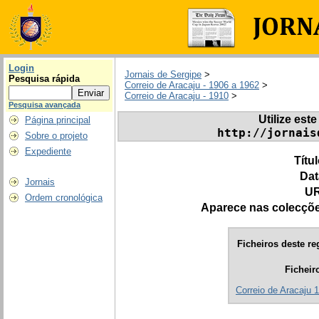
Login
Jornais de Sergipe
>
Pesquisa rápida
Correio de Aracaju - 1906 a 1962
>
Correio de Aracaju - 1910
>
Pesquisa avançada
Utilize este
Página principal
http://jornais
Sobre o projeto
Expediente
Títu
Dat
Jornais
UR
Ordem cronológica
Aparece nas colecçõ
Ficheiros deste re
Ficheir
Correio de Aracaju 1