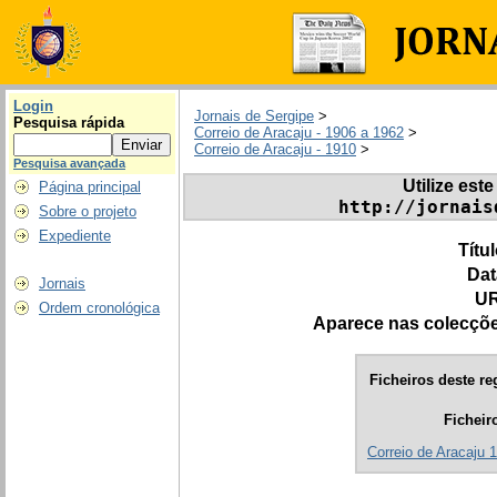
Login
Jornais de Sergipe
>
Pesquisa rápida
Correio de Aracaju - 1906 a 1962
>
Correio de Aracaju - 1910
>
Pesquisa avançada
Utilize este
Página principal
http://jornais
Sobre o projeto
Expediente
Títu
Dat
Jornais
UR
Ordem cronológica
Aparece nas colecçõ
Ficheiros deste re
Ficheir
Correio de Aracaju 1