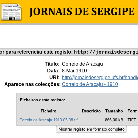
http://jornaisdeserg
dor para referenciar este registo:
Título:
Correio de Aracaju
Data:
8-Mai-1910
URI:
http://jornaisdesergipe.ufs.br/ha
Aparece nas colecções:
Correio de Aracaju - 1910
Ficheiros deste registo:
Ficheiro
Descrição
Tamanho
Form
Correio de Aracaju 1910.05.08.tif
866,96 kB
TIFF