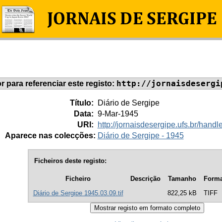
http://jornaisdesergi
or para referenciar este registo:
Título:
Diário de Sergipe
Data:
9-Mar-1945
URI:
http://jornaisdesergipe.ufs.br/han
Aparece nas colecções:
Diário de Sergipe - 1945
Ficheiros deste registo:
Ficheiro
Descrição
Tamanho
Forma
Diário de Sergipe 1945.03.09.tif
822,25 kB
TIFF