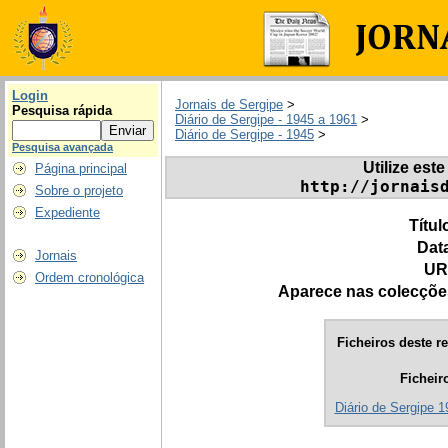
Login
Jornais de Sergipe
>
Pesquisa rápida
Diário de Sergipe - 1945 a 1961
>
Diário de Sergipe - 1945
>
Pesquisa avançada
Utilize este
Página principal
http://jornais
Sobre o projeto
Expediente
Títul
Dat
Jornais
UR
Ordem cronológica
Aparece nas colecçõe
Ficheiros deste re
Ficheir
Diário de Sergipe 1