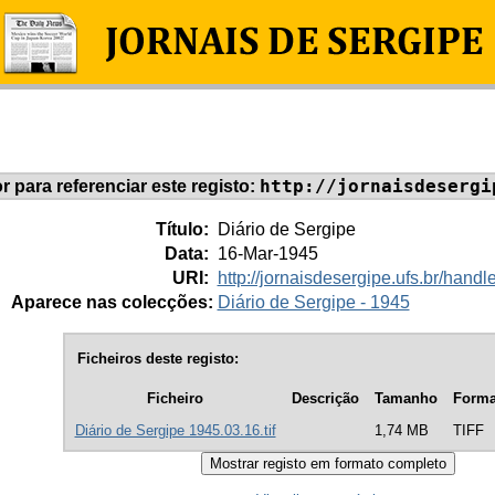
http://jornaisdesergi
or para referenciar este registo:
Título:
Diário de Sergipe
Data:
16-Mar-1945
URI:
http://jornaisdesergipe.ufs.br/han
Aparece nas colecções:
Diário de Sergipe - 1945
Ficheiros deste registo:
Ficheiro
Descrição
Tamanho
Forma
Diário de Sergipe 1945.03.16.tif
1,74 MB
TIFF