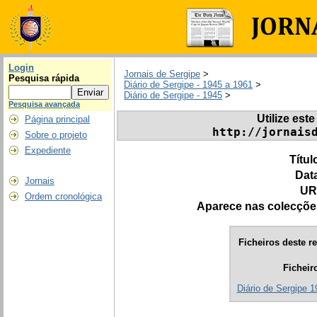
Login
Jornais de Sergipe
>
Pesquisa rápida
Diário de Sergipe - 1945 a 1961
>
Diário de Sergipe - 1945
>
Pesquisa avançada
Utilize este
Página principal
http://jornais
Sobre o projeto
Expediente
Títul
Dat
Jornais
UR
Ordem cronológica
Aparece nas colecçõe
Ficheiros deste re
Ficheir
Diário de Sergipe 1