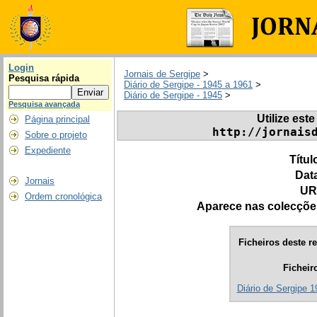
Login
Jornais de Sergipe
>
Pesquisa rápida
Diário de Sergipe - 1945 a 1961
>
Diário de Sergipe - 1945
>
Pesquisa avançada
Utilize este
Página principal
http://jornais
Sobre o projeto
Expediente
Títul
Dat
Jornais
UR
Ordem cronológica
Aparece nas colecçõe
Ficheiros deste re
Ficheir
Diário de Sergipe 1