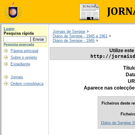
Login
Jornais de Sergipe
>
Pesquisa rápida
Diário de Sergipe - 1945 a 1961
>
Diário de Sergipe - 1945
>
Pesquisa avançada
Utilize este
Página principal
http://jornais
Sobre o projeto
Expediente
Títul
Dat
Jornais
UR
Ordem cronológica
Aparece nas colecçõe
Ficheiros deste re
Ficheir
Diário de Sergipe 1