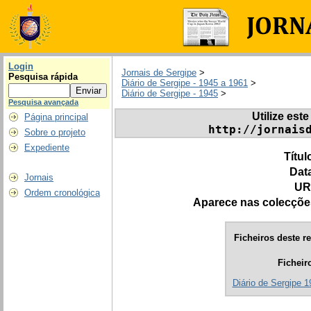
Login
Jornais de Sergipe
>
Pesquisa rápida
Diário de Sergipe - 1945 a 1961
>
Diário de Sergipe - 1945
>
Pesquisa avançada
Utilize este
Página principal
http://jornais
Sobre o projeto
Expediente
Títul
Dat
Jornais
UR
Ordem cronológica
Aparece nas colecçõe
Ficheiros deste re
Ficheir
Diário de Sergipe 1