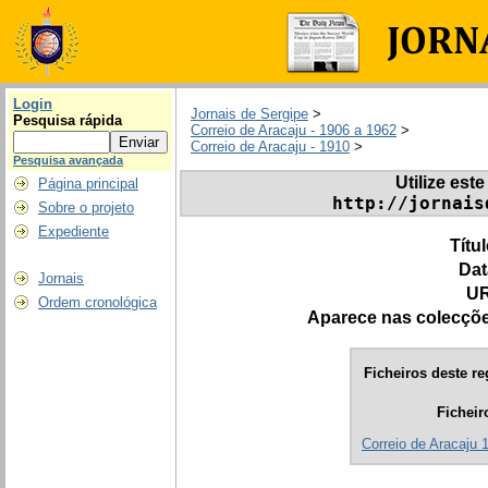
Login
Jornais de Sergipe
>
Pesquisa rápida
Correio de Aracaju - 1906 a 1962
>
Correio de Aracaju - 1910
>
Pesquisa avançada
Utilize este
Página principal
http://jornais
Sobre o projeto
Expediente
Títu
Dat
Jornais
UR
Ordem cronológica
Aparece nas colecçõ
Ficheiros deste re
Ficheir
Correio de Aracaju 1