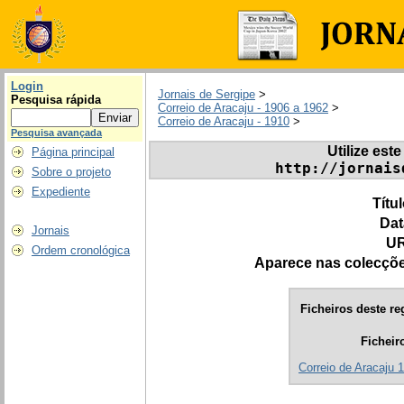
Login
Jornais de Sergipe
>
Pesquisa rápida
Correio de Aracaju - 1906 a 1962
>
Correio de Aracaju - 1910
>
Pesquisa avançada
Utilize este
Página principal
http://jornais
Sobre o projeto
Expediente
Títu
Dat
Jornais
UR
Ordem cronológica
Aparece nas colecçõ
Ficheiros deste re
Ficheir
Correio de Aracaju 1