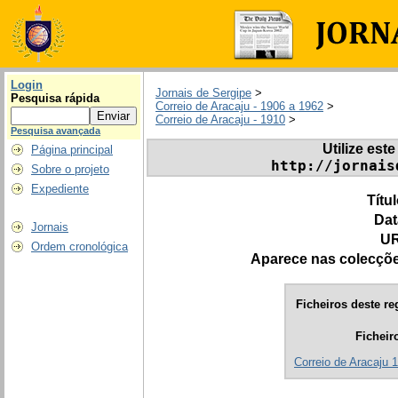
Login
Jornais de Sergipe
>
Pesquisa rápida
Correio de Aracaju - 1906 a 1962
>
Correio de Aracaju - 1910
>
Pesquisa avançada
Utilize este
Página principal
http://jornais
Sobre o projeto
Expediente
Títu
Dat
Jornais
UR
Ordem cronológica
Aparece nas colecçõ
Ficheiros deste re
Ficheir
Correio de Aracaju 1