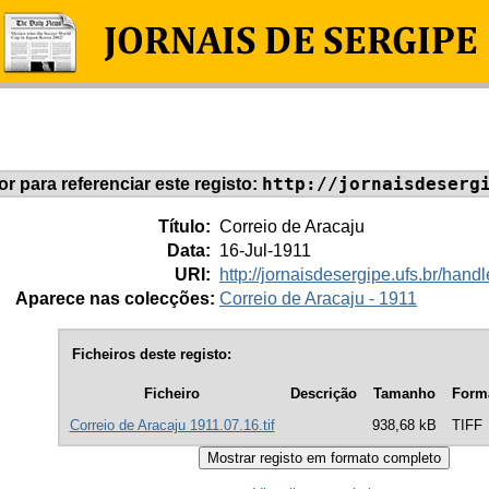
http://jornaisdeserg
dor para referenciar este registo:
Título:
Correio de Aracaju
Data:
16-Jul-1911
URI:
http://jornaisdesergipe.ufs.br/ha
Aparece nas colecções:
Correio de Aracaju - 1911
Ficheiros deste registo:
Ficheiro
Descrição
Tamanho
Form
Correio de Aracaju 1911.07.16.tif
938,68 kB
TIFF