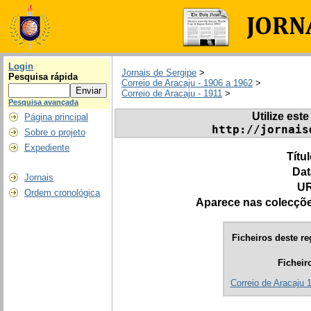
Login
Jornais de Sergipe
>
Pesquisa rápida
Correio de Aracaju - 1906 a 1962
>
Correio de Aracaju - 1911
>
Pesquisa avançada
Utilize este
Página principal
http://jornais
Sobre o projeto
Expediente
Títu
Dat
Jornais
UR
Ordem cronológica
Aparece nas colecçõ
Ficheiros deste re
Ficheir
Correio de Aracaju 1