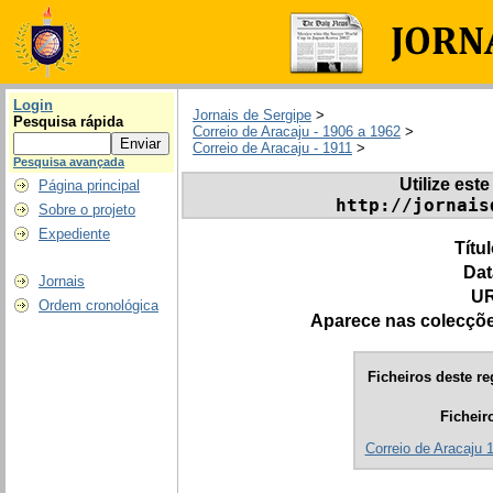
Login
Jornais de Sergipe
>
Pesquisa rápida
Correio de Aracaju - 1906 a 1962
>
Correio de Aracaju - 1911
>
Pesquisa avançada
Utilize este
Página principal
http://jornais
Sobre o projeto
Expediente
Títu
Dat
Jornais
UR
Ordem cronológica
Aparece nas colecçõ
Ficheiros deste re
Ficheir
Correio de Aracaju 1