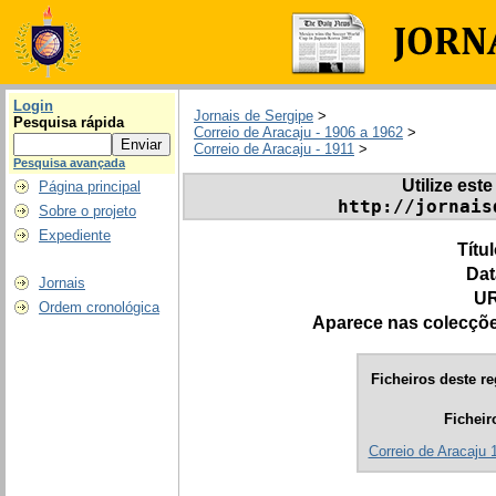
Login
Jornais de Sergipe
>
Pesquisa rápida
Correio de Aracaju - 1906 a 1962
>
Correio de Aracaju - 1911
>
Pesquisa avançada
Utilize este
Página principal
http://jornais
Sobre o projeto
Expediente
Títu
Dat
Jornais
UR
Ordem cronológica
Aparece nas colecçõ
Ficheiros deste re
Ficheir
Correio de Aracaju 1