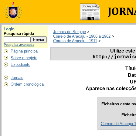
Login
Jornais de Sergipe
>
Pesquisa rápida
Correio de Aracaju - 1906 a 1962
>
Correio de Aracaju - 1911
>
Pesquisa avançada
Utilize este
Página principal
http://jornais
Sobre o projeto
Expediente
Títu
Dat
Jornais
UR
Ordem cronológica
Aparece nas colecçõ
Ficheiros deste re
Ficheir
Correio de Aracaju 1