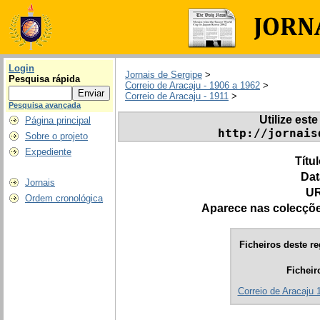
Login
Jornais de Sergipe
>
Pesquisa rápida
Correio de Aracaju - 1906 a 1962
>
Correio de Aracaju - 1911
>
Pesquisa avançada
Utilize este
Página principal
http://jornais
Sobre o projeto
Expediente
Títu
Dat
Jornais
UR
Ordem cronológica
Aparece nas colecçõ
Ficheiros deste re
Ficheir
Correio de Aracaju 1