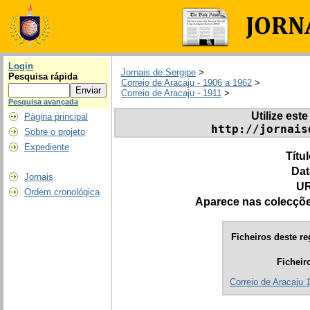
Login
Jornais de Sergipe
>
Pesquisa rápida
Correio de Aracaju - 1906 a 1962
>
Correio de Aracaju - 1911
>
Pesquisa avançada
Utilize este
Página principal
http://jornais
Sobre o projeto
Expediente
Títu
Dat
Jornais
UR
Ordem cronológica
Aparece nas colecçõ
Ficheiros deste re
Ficheir
Correio de Aracaju 1