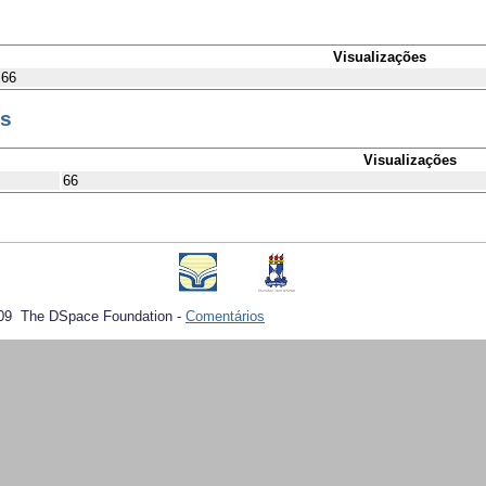
Visualizações
66
es
Visualizações
66
09 The DSpace Foundation -
Comentários